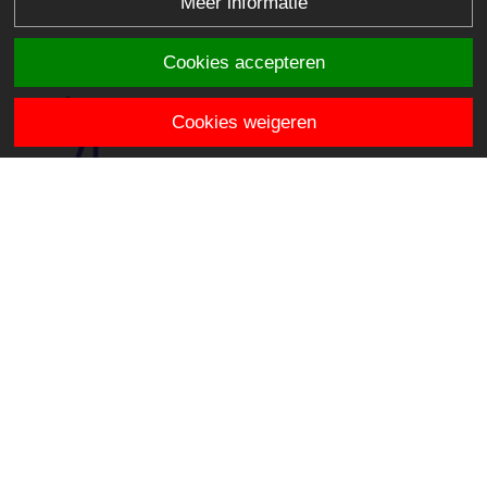
Meer informatie
Cookies accepteren
Cookies weigeren
SBO het Avontuur
Mercatorsingel 90
2803 ER Gouda
info.hetavontuur@stichtingklasse.nl
0182-571746
Overig