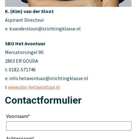
K. (Kim) van der Sloot
Aspirant Directeur
e: k.vandersloot@stichtingklasse.nl
SBO Het Avontuur
Mercatorsingel 90
2803 ER GOUDA
t: 0182-571746
e: info.hetavontuur@stichtingklasse.nl
i:
www.sbo-hetavontuur.nl
Contactformulier
Voornaam
*
Achternaam
*